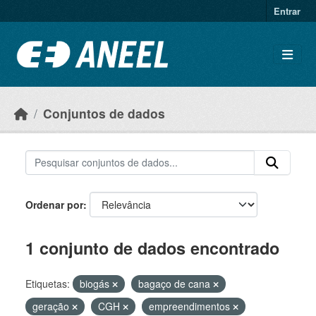
Ir para o conteúdo principal
Entrar
Conjuntos de dados
Ordenar por
1 conjunto de dados encontrado
Etiquetas:
biogás
bagaço de cana
geração
CGH
empreendimentos