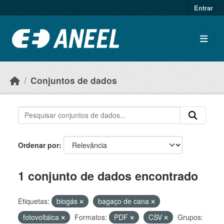
Ir para o conteúdo principal
Entrar
Conjuntos de dados
Ordenar por
1 conjunto de dados encontrado
Etiquetas:
biogás
bagaço de cana
fotovoltáica
Formatos:
PDF
CSV
Grupos: