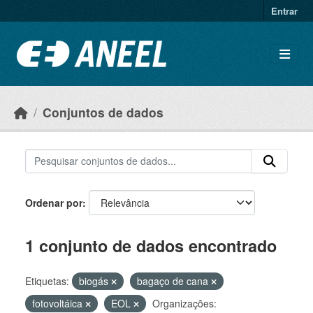
Ir para o conteúdo principal
Entrar
Conjuntos de dados
Ordenar por
1 conjunto de dados encontrado
Etiquetas:
biogás
bagaço de cana
fotovoltáica
EOL
Organizações: