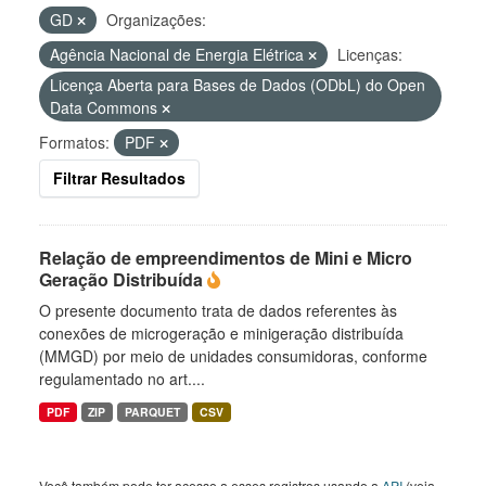
GD
Organizações:
Agência Nacional de Energia Elétrica
Licenças:
Licença Aberta para Bases de Dados (ODbL) do Open
Data Commons
Formatos:
PDF
Filtrar Resultados
Relação de empreendimentos de Mini e Micro
Geração Distribuída
O presente documento trata de dados referentes às
conexões de microgeração e minigeração distribuída
(MMGD) por meio de unidades consumidoras, conforme
regulamentado no art....
PDF
ZIP
PARQUET
CSV
Você também pode ter acesso a esses registros usando a
API
(veja