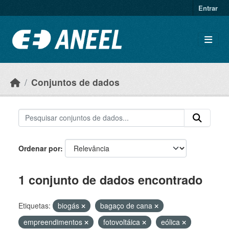
Ir para o conteúdo principal
Entrar
Conjuntos de dados
Ordenar por
1 conjunto de dados encontrado
Etiquetas:
biogás
bagaço de cana
empreendimentos
fotovoltáica
eólica