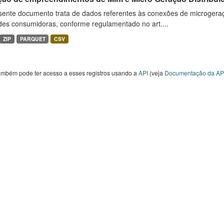
sente documento trata de dados referentes às conexões de microgera
des consumidoras, conforme regulamentado no art....
ZIP
PARQUET
CSV
ambém pode ter acesso a esses registros usando a
API
(veja
Documentação da AP