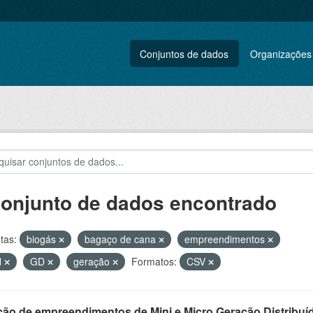
Conjuntos de dados
Organizações
conjunto de dados encontrado
tas:
biogás
bagaço de cana
empreendimentos
H
GD
geração
Formatos:
CSV
ção de empreendimentos de Mini e Micro Geração Distribuí