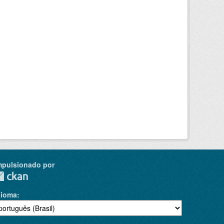
mpulsionado por
dioma