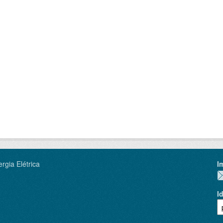
rgia Elétrica
I
I