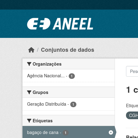
Ir para o conteúdo principal
Conjuntos de dados
Organizações
Agência Nacional...
-
1
1 
Grupos
Geração Distribuída
-
1
Etique
CG
Etiquetas
bagaço de cana
-
1
Rela