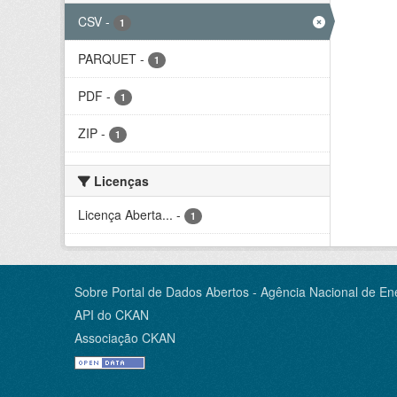
CSV
-
1
PARQUET
-
1
PDF
-
1
ZIP
-
1
Licenças
Licença Aberta...
-
1
Sobre Portal de Dados Abertos - Agência Nacional de Ene
API do CKAN
Associação CKAN