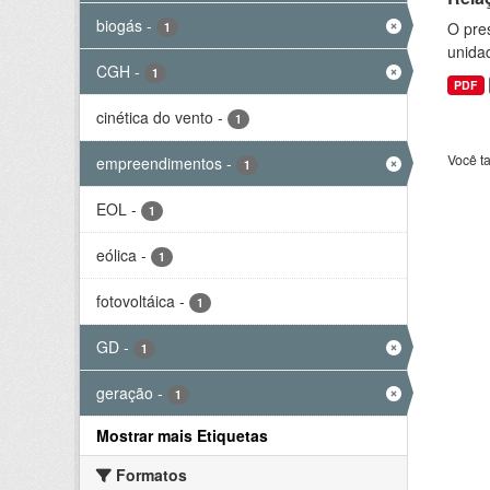
biogás
-
O pre
1
unida
CGH
-
1
PDF
cinética do vento
-
1
Você t
empreendimentos
-
1
EOL
-
1
eólica
-
1
fotovoltáica
-
1
GD
-
1
geração
-
1
Mostrar mais Etiquetas
Formatos