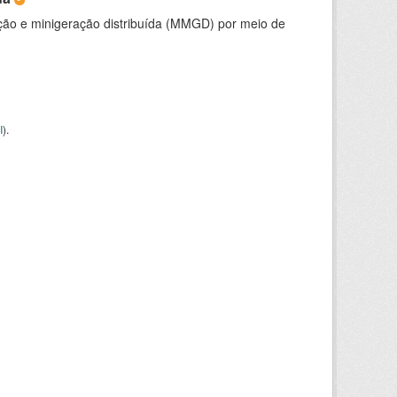
ção e minigeração distribuída (MMGD) por meio de
I
).