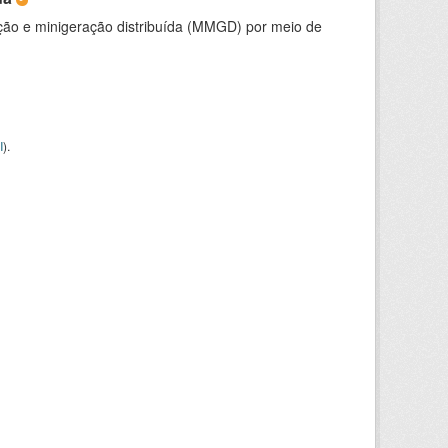
ção e minigeração distribuída (MMGD) por meio de
I
).