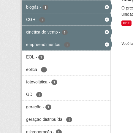
biogás
-
O pre
1
unida
CGH
-
1
PDF
cinética do vento
-
1
Você t
empreendimentos
-
1
EOL
-
1
eólica
-
1
fotovoltáica
-
1
GD
-
1
geração
-
1
geração distribuída
-
1
microgeração
-
1