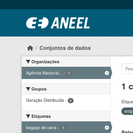
Ir para o conteúdo principal
Conjuntos de dados
Organizações
Agência Nacional...
-
1
1 
Grupos
Geração Distribuída
-
1
Etique
emp
Etiquetas
bagaço de cana
-
1
Rela