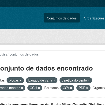
Conjuntos de dados
Organizações
conjunto de dados encontrado
tas:
biogás
bagaço de cana
cinética do vento
reendimentos
CGH
Formatos:
CSV
PDF
Organiz
ção de empreendimentos de Mini e Micro Geração Distribuí