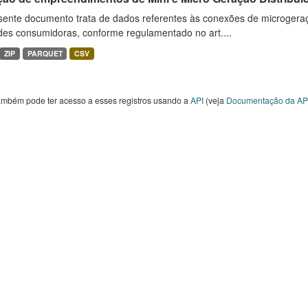
sente documento trata de dados referentes às conexões de microgera
des consumidoras, conforme regulamentado no art....
ZIP
PARQUET
CSV
ambém pode ter acesso a esses registros usando a
API
(veja
Documentação da AP