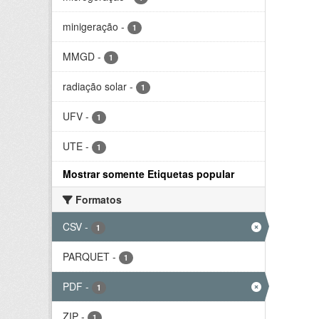
minigeração
-
1
MMGD
-
1
radiação solar
-
1
UFV
-
1
UTE
-
1
Mostrar somente Etiquetas popular
Formatos
CSV
-
1
PARQUET
-
1
PDF
-
1
ZIP
-
1