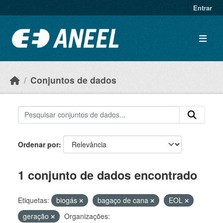
Ir para o conteúdo principal
Entrar
Conjuntos de dados
Ordenar por
1 conjunto de dados encontrado
Etiquetas:
biogás
bagaço de cana
EOL
geração
Organizações: