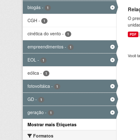
biogás
-
1
Rela
O pre
CGH
-
1
unida
cinética do vento
-
1
PDF
empreendimentos
-
1
Você t
EOL
-
1
eólica
-
1
fotovoltáica
-
1
GD
-
1
geração
-
1
Mostrar mais Etiquetas
Formatos