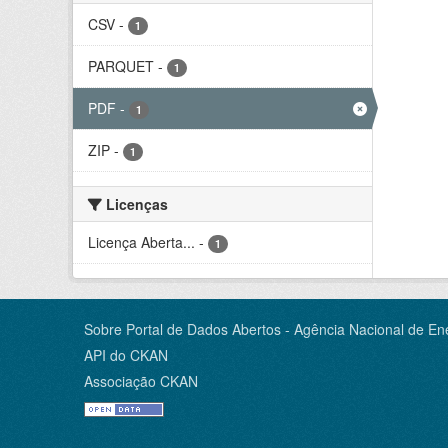
CSV
-
1
PARQUET
-
1
PDF
-
1
ZIP
-
1
Licenças
Licença Aberta...
-
1
Sobre Portal de Dados Abertos - Agência Nacional de Ene
API do CKAN
Associação CKAN