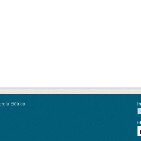
rgia Elétrica
I
I