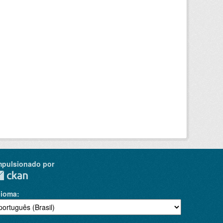
mpulsionado por
dioma