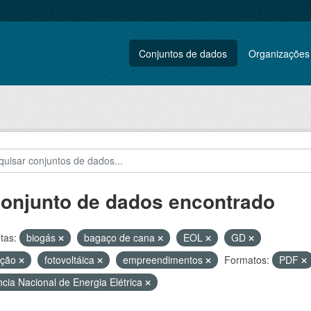
Conjuntos de dados
Organizações
conjunto de dados encontrado
tas:
biogás
bagaço de cana
EOL
GD
ação
fotovoltáica
empreendimentos
Formatos:
PDF
cia Nacional de Energia Elétrica