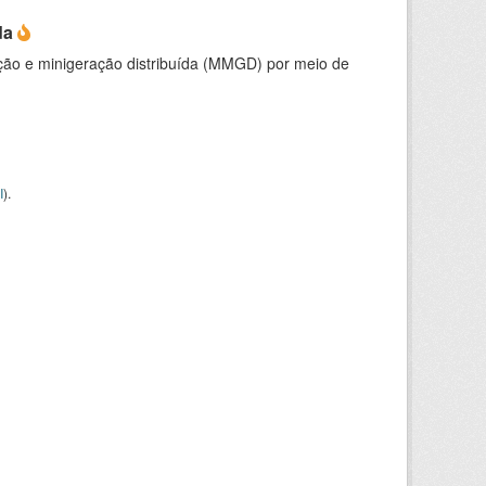
da
ção e minigeração distribuída (MMGD) por meio de
I
).