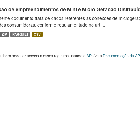
ção de empreendimentos de Mini e Micro Geração Distribuí
sente documento trata de dados referentes às conexões de microgera
des consumidoras, conforme regulamentado no art....
ZIP
PARQUET
CSV
ambém pode ter acesso a esses registros usando a
API
(veja
Documentação da AP