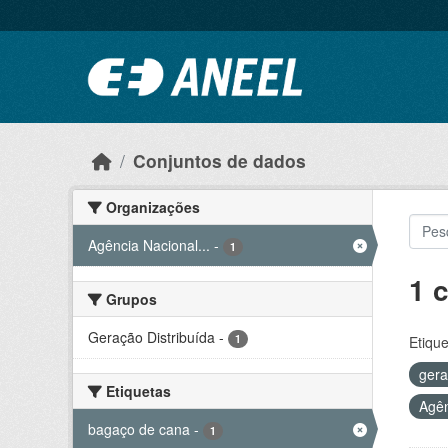
Ir para o conteúdo principal
Conjuntos de dados
Organizações
Agência Nacional...
-
1
1 
Grupos
Geração Distribuída
-
1
Etique
ger
Etiquetas
Agên
bagaço de cana
-
1