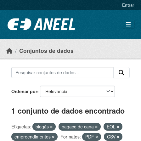
Ir para o conteúdo principal
Entrar
Conjuntos de dados
Ordenar por
1 conjunto de dados encontrado
Etiquetas:
biogás
bagaço de cana
EOL
empreendimentos
Formatos:
PDF
CSV