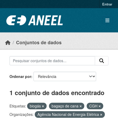
Ir para o conteúdo principal
Entrar
Conjuntos de dados
Ordenar por
1 conjunto de dados encontrado
Etiquetas:
biogás
bagaço de cana
CGH
Organizações:
Agência Nacional de Energia Elétrica