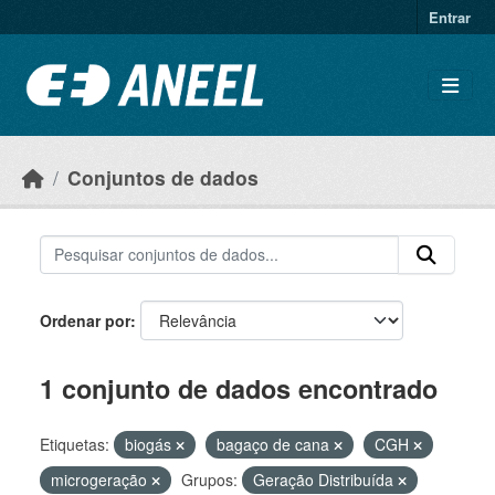
Ir para o conteúdo principal
Entrar
Conjuntos de dados
Ordenar por
1 conjunto de dados encontrado
Etiquetas:
biogás
bagaço de cana
CGH
microgeração
Grupos:
Geração Distribuída