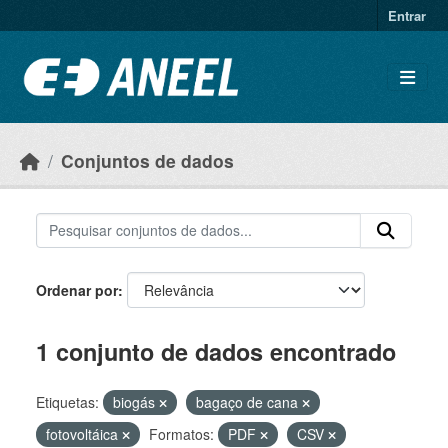
Ir para o conteúdo principal
Entrar
Conjuntos de dados
Ordenar por
1 conjunto de dados encontrado
Etiquetas:
biogás
bagaço de cana
fotovoltáica
Formatos:
PDF
CSV