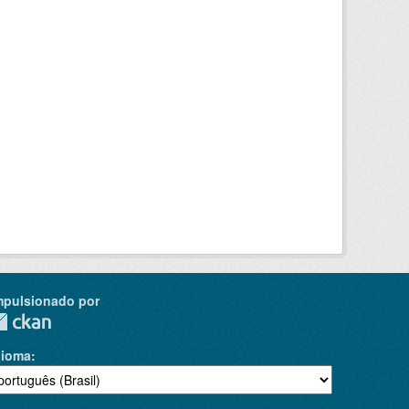
mpulsionado por
dioma