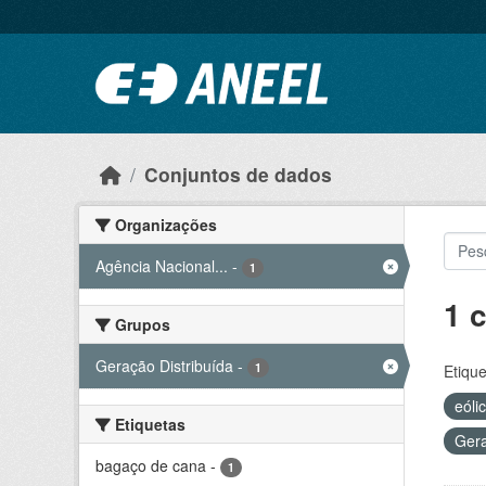
Ir para o conteúdo principal
Conjuntos de dados
Organizações
Agência Nacional...
-
1
1 
Grupos
Geração Distribuída
-
1
Etique
eóli
Etiquetas
Gera
bagaço de cana
-
1