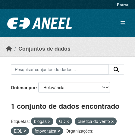
Ir para o conteúdo principal
Entrar
Conjuntos de dados
Ordenar por
1 conjunto de dados encontrado
Etiquetas:
biogás
GD
cinética do vento
EOL
fotovoltáica
Organizações: