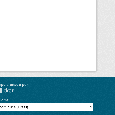
mpulsionado por
dioma