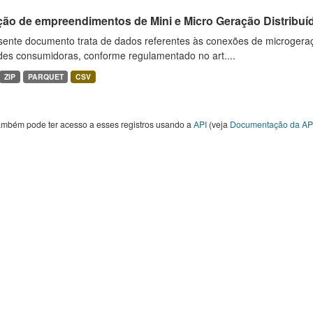
ção de empreendimentos de Mini e Micro Geração Distribuí
sente documento trata de dados referentes às conexões de microgera
des consumidoras, conforme regulamentado no art....
ZIP
PARQUET
CSV
ambém pode ter acesso a esses registros usando a
API
(veja
Documentação da AP