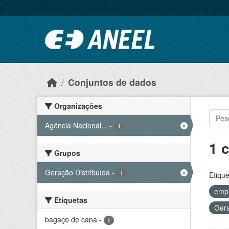
Ir para o conteúdo principal
Conjuntos de dados
Organizações
Agência Nacional...
-
1
1 
Grupos
Geração Distribuída
-
1
Etique
emp
Etiquetas
Gera
bagaço de cana
-
1