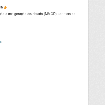
da
ção e minigeração distribuída (MMGD) por meio de
I
).