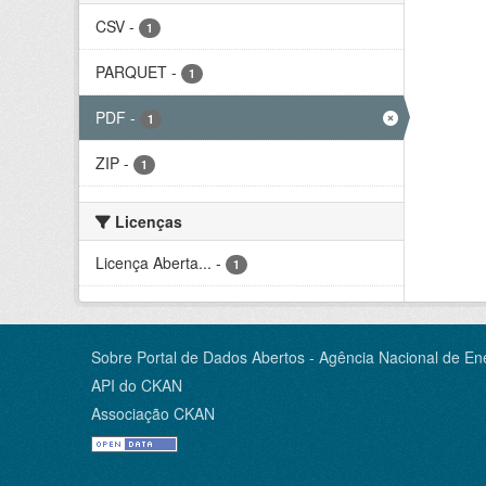
CSV
-
1
PARQUET
-
1
PDF
-
1
ZIP
-
1
Licenças
Licença Aberta...
-
1
Sobre Portal de Dados Abertos - Agência Nacional de Ene
API do CKAN
Associação CKAN