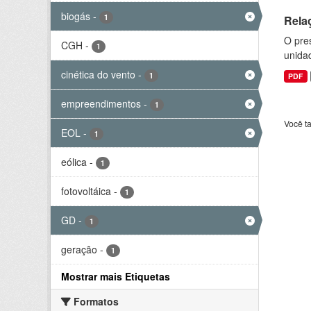
biogás
-
1
Rela
O pre
CGH
-
1
unida
cinética do vento
-
1
PDF
empreendimentos
-
1
Você t
EOL
-
1
eólica
-
1
fotovoltáica
-
1
GD
-
1
geração
-
1
Mostrar mais Etiquetas
Formatos