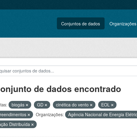
Conjuntos de dados
Organizações
conjunto de dados encontrado
tas:
biogás
GD
cinética do vento
EOL
reendimentos
Organizações:
Agência Nacional de Energia Elétri
ção Distribuída