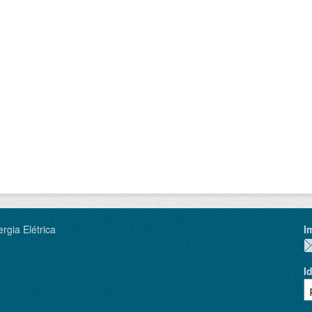
rgia Elétrica
I
I