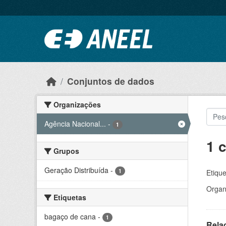
Ir para o conteúdo principal
Conjuntos de dados
Organizações
Agência Nacional...
-
1
1 
Grupos
Geração Distribuída
-
1
Etique
Organ
Etiquetas
bagaço de cana
-
1
Rela