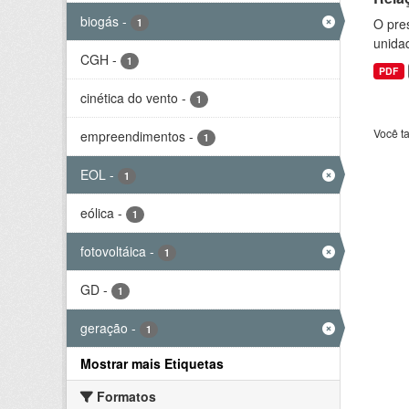
biogás
-
O pre
1
unida
CGH
-
1
PDF
cinética do vento
-
1
Você t
empreendimentos
-
1
EOL
-
1
eólica
-
1
fotovoltáica
-
1
GD
-
1
geração
-
1
Mostrar mais Etiquetas
Formatos