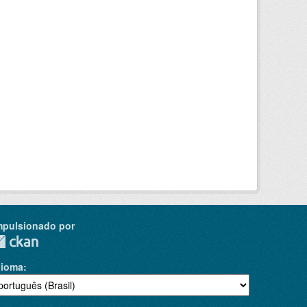
mpulsionado por
dioma