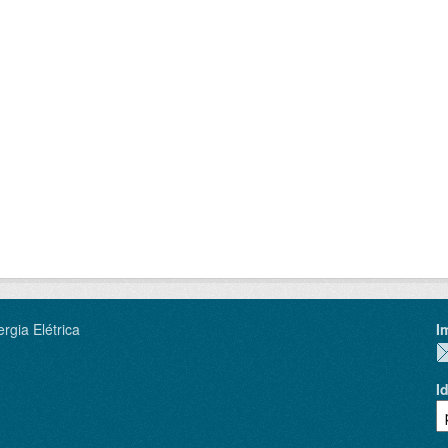
rgia Elétrica
I
I