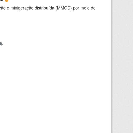
ção e minigeração distribuída (MMGD) por meio de
I
).