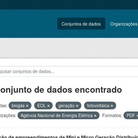
Conjuntos de dados
Organizações
conjunto de dados encontrado
tas:
biogás
EOL
geração
fotovoltáica
izações:
Agência Nacional de Energia Elétrica
Formatos:
PDF
ção de empreendimentos de Mini e Micro Geração Distribuí