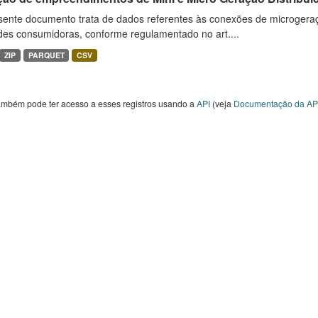
sente documento trata de dados referentes às conexões de microgera
des consumidoras, conforme regulamentado no art....
ZIP
PARQUET
CSV
ambém pode ter acesso a esses registros usando a
API
(veja
Documentação da AP