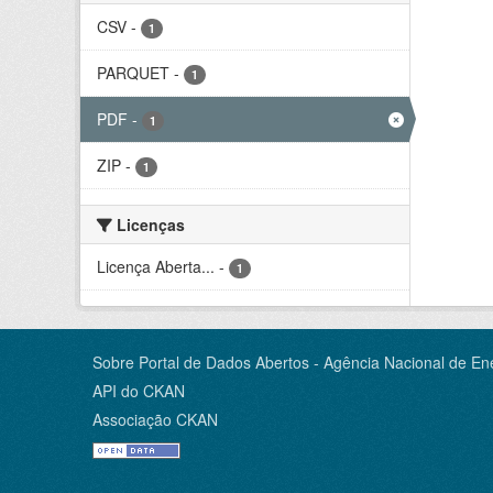
CSV
-
1
PARQUET
-
1
PDF
-
1
ZIP
-
1
Licenças
Licença Aberta...
-
1
Sobre Portal de Dados Abertos - Agência Nacional de Ene
API do CKAN
Associação CKAN