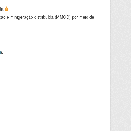
da
ção e minigeração distribuída (MMGD) por meio de
I
).