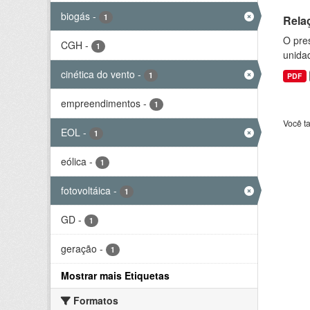
biogás
-
1
Rela
O pre
CGH
-
1
unida
cinética do vento
-
1
PDF
empreendimentos
-
1
Você t
EOL
-
1
eólica
-
1
fotovoltáica
-
1
GD
-
1
geração
-
1
Mostrar mais Etiquetas
Formatos