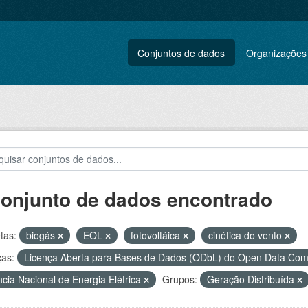
Conjuntos de dados
Organizações
conjunto de dados encontrado
tas:
biogás
EOL
fotovoltáica
cinética do vento
ças:
Licença Aberta para Bases de Dados (ODbL) do Open Data C
cia Nacional de Energia Elétrica
Grupos:
Geração Distribuída