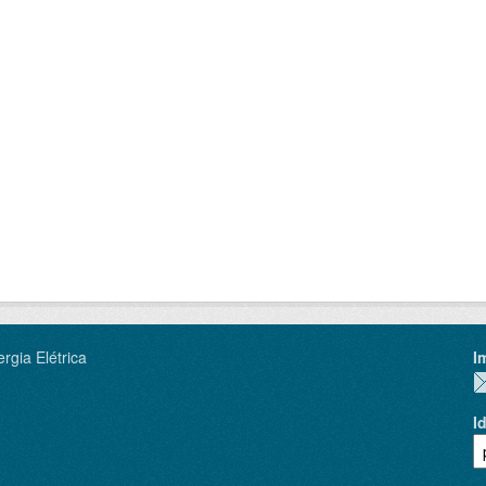
rgia Elétrica
I
I