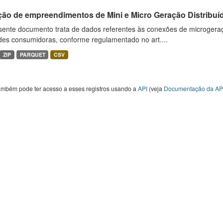
ção de empreendimentos de Mini e Micro Geração Distribuí
sente documento trata de dados referentes às conexões de microgera
des consumidoras, conforme regulamentado no art....
ZIP
PARQUET
CSV
ambém pode ter acesso a esses registros usando a
API
(veja
Documentação da AP