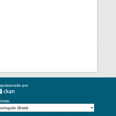
mpulsionado por
dioma