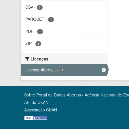
CSV
-
1
PARQUET
-
1
PDF
-
1
ZIP
-
1
Licenças
Licença Aberta...
-
1
Sobre Portal de Dados Abertos - Agência Nacional de Ene
API do CKAN
Associação CKAN