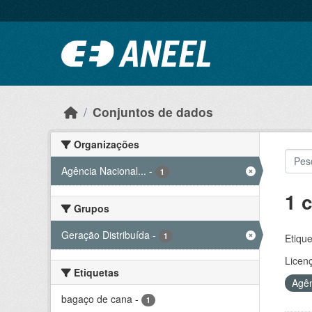
Ir para o conteúdo principal
Conjuntos de dados
Organizações
Agência Nacional...
-
1
1 
Grupos
Geração Distribuída
-
1
Etique
Licen
Etiquetas
Agên
bagaço de cana
-
1