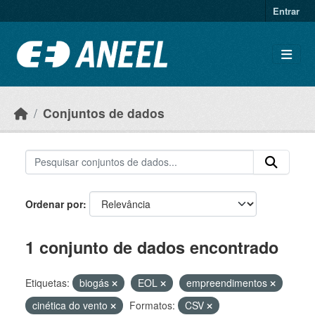
Ir para o conteúdo principal
Entrar
Conjuntos de dados
Ordenar por
1 conjunto de dados encontrado
Etiquetas:
biogás
EOL
empreendimentos
cinética do vento
Formatos:
CSV