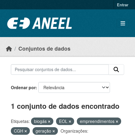
Ir para o conteúdo principal
Entrar
Conjuntos de dados
Ordenar por
1 conjunto de dados encontrado
Etiquetas:
biogás
EOL
empreendimentos
CGH
geração
Organizações: