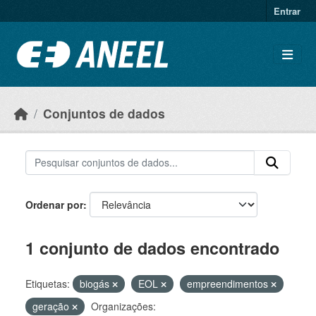
Ir para o conteúdo principal
Entrar
Conjuntos de dados
Ordenar por
1 conjunto de dados encontrado
Etiquetas:
biogás
EOL
empreendimentos
geração
Organizações: