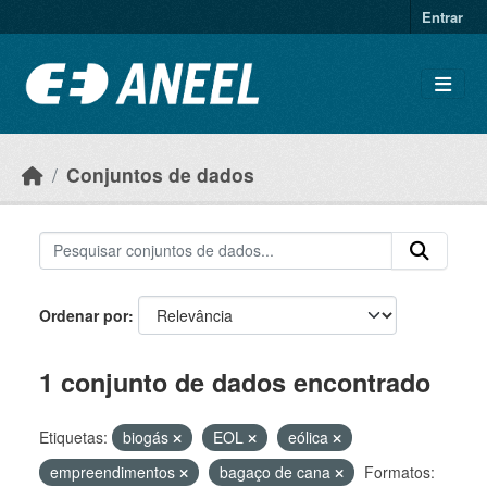
Ir para o conteúdo principal
Entrar
Conjuntos de dados
Ordenar por
1 conjunto de dados encontrado
Etiquetas:
biogás
EOL
eólica
empreendimentos
bagaço de cana
Formatos: