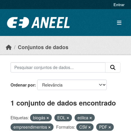
Ir para o conteúdo principal
Entrar
Conjuntos de dados
Ordenar por
1 conjunto de dados encontrado
Etiquetas:
biogás
EOL
eólica
empreendimentos
Formatos:
CSV
PDF