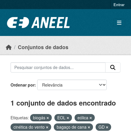
Ir para o conteúdo principal
Entrar
Conjuntos de dados
Ordenar por
1 conjunto de dados encontrado
Etiquetas:
biogás
EOL
eólica
cinética do vento
bagaço de cana
GD