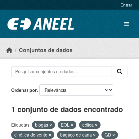
Ir para o conteúdo principal
Entrar
Conjuntos de dados
Ordenar por
1 conjunto de dados encontrado
Etiquetas:
biogás
EOL
eólica
cinética do vento
bagaço de cana
GD