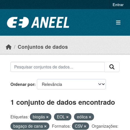
Ir para o conteúdo principal
Entrar
Conjuntos de dados
Ordenar por
1 conjunto de dados encontrado
Etiquetas:
biogás
EOL
eólica
bagaço de cana
Formatos:
CSV
Organizações: