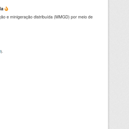
da
ção e minigeração distribuída (MMGD) por meio de
I
).