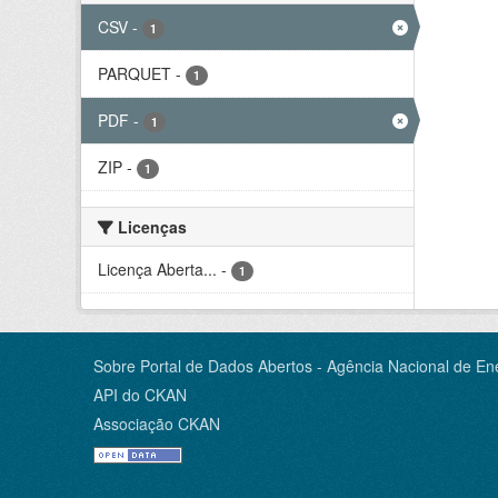
CSV
-
1
PARQUET
-
1
PDF
-
1
ZIP
-
1
Licenças
Licença Aberta...
-
1
Sobre Portal de Dados Abertos - Agência Nacional de Ene
API do CKAN
Associação CKAN