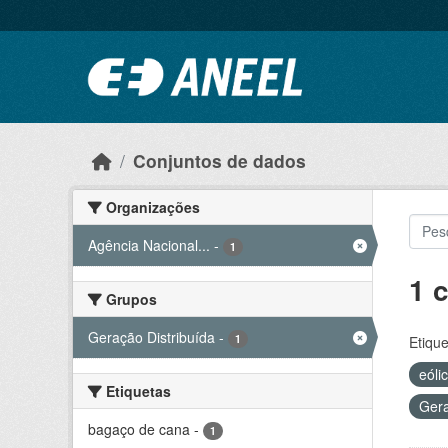
Ir para o conteúdo principal
Conjuntos de dados
Organizações
Agência Nacional...
-
1
1 
Grupos
Geração Distribuída
-
1
Etique
eóli
Etiquetas
Gera
bagaço de cana
-
1