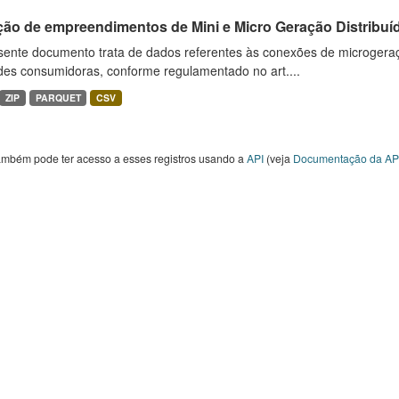
ção de empreendimentos de Mini e Micro Geração Distribuí
sente documento trata de dados referentes às conexões de microgera
des consumidoras, conforme regulamentado no art....
ZIP
PARQUET
CSV
ambém pode ter acesso a esses registros usando a
API
(veja
Documentação da AP