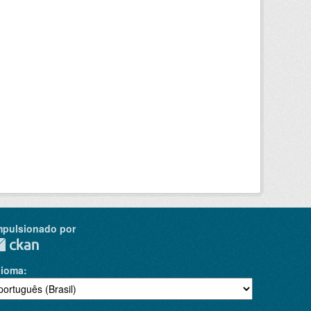
mpulsionado por
dioma