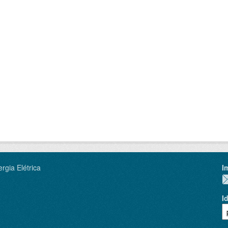
rgia Elétrica
I
I