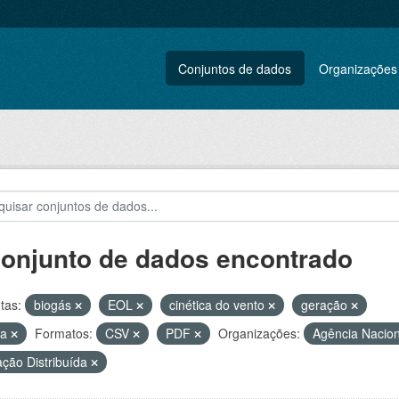
Conjuntos de dados
Organizações
conjunto de dados encontrado
tas:
biogás
EOL
cinética do vento
geração
ca
Formatos:
CSV
PDF
Organizações:
Agência Nacion
ção Distribuída