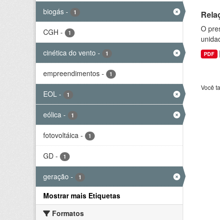
biogás
-
1
Rela
O pre
CGH
-
1
unida
cinética do vento
-
1
PDF
empreendimentos
-
1
Você t
EOL
-
1
eólica
-
1
fotovoltáica
-
1
GD
-
1
geração
-
1
Mostrar mais Etiquetas
Formatos