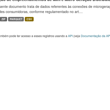
sente documento trata de dados referentes às conexões de microgera
des consumidoras, conforme regulamentado no art....
ZIP
PARQUET
CSV
ambém pode ter acesso a esses registros usando a
API
(veja
Documentação da AP