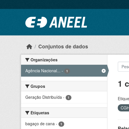
Ir para o conteúdo principal
Conjuntos de dados
Organizações
Agência Nacional...
-
1
1 
Grupos
Geração Distribuída
-
1
Etique
CG
Etiquetas
bagaço de cana
-
1
Rela