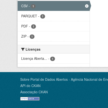
CSV
-
1
PARQUET
-
1
PDF
-
1
ZIP
-
1
Licenças
Licença Aberta...
-
1
Sobre Portal de Dados Abertos - Agência Nacional de Ene
API do CKAN
Associação CKAN