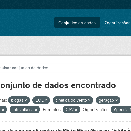
Conjuntos de dados
Organizações
conjunto de dados encontrado
tas:
biogás
EOL
cinética do vento
geração
H
fotovoltáica
Formatos:
CSV
Organizações:
Agência N
ção de empreendimentos de Mini e Micro Geração Distribuí