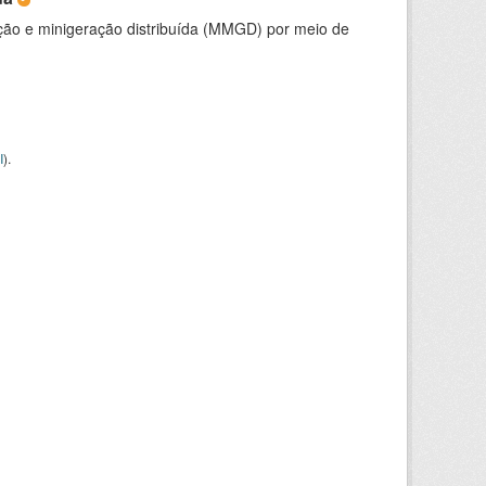
ção e minigeração distribuída (MMGD) por meio de
I
).