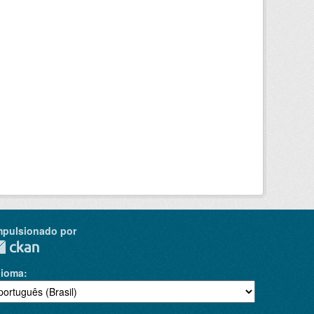
mpulsionado por
dioma