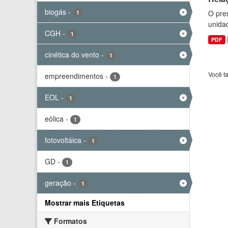
biogás
-
O pre
1
unida
CGH
-
1
PDF
cinética do vento
-
1
Você t
empreendimentos
-
1
EOL
-
1
eólica
-
1
fotovoltáica
-
1
GD
-
1
geração
-
1
Mostrar mais Etiquetas
Formatos