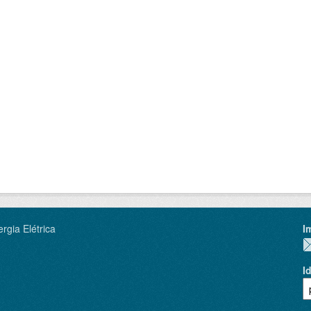
rgia Elétrica
I
I