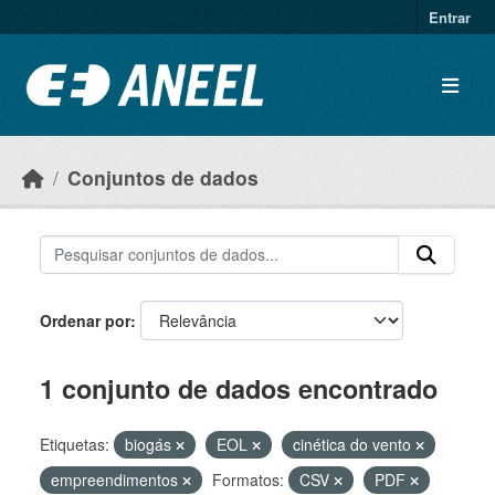
Ir para o conteúdo principal
Entrar
Conjuntos de dados
Ordenar por
1 conjunto de dados encontrado
Etiquetas:
biogás
EOL
cinética do vento
empreendimentos
Formatos:
CSV
PDF