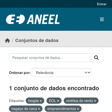
Ir para o conteúdo principal
Entrar
Conjuntos de dados
Ordenar por
1 conjunto de dados encontrado
Etiquetas:
biogás
EOL
cinética do vento
bagaço de cana
empreendimentos