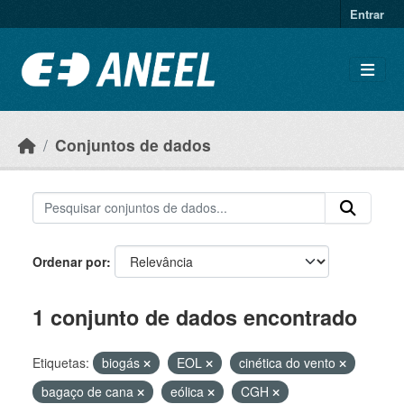
Ir para o conteúdo principal
Entrar
Conjuntos de dados
Ordenar por
1 conjunto de dados encontrado
Etiquetas:
biogás
EOL
cinética do vento
bagaço de cana
eólica
CGH