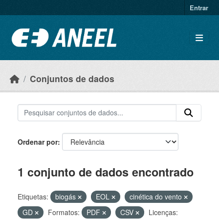
Ir para o conteúdo principal
Entrar
Conjuntos de dados
Ordenar por
1 conjunto de dados encontrado
Etiquetas:
biogás
EOL
cinética do vento
GD
Formatos:
PDF
CSV
Licenças: