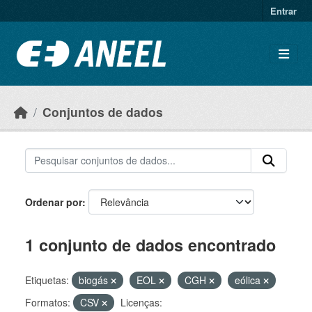
Ir para o conteúdo principal
Entrar
Conjuntos de dados
Ordenar por
1 conjunto de dados encontrado
Etiquetas:
biogás
EOL
CGH
eólica
Formatos:
CSV
Licenças: