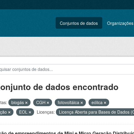
Conjuntos de dados
Organizações
conjunto de dados encontrado
tas:
biogás
CGH
fotovoltáica
eólica
ação
EOL
Licenças:
Licença Aberta para Bases de Dados
ção de empreendimentos de Mini e Micro Geração Distribuí