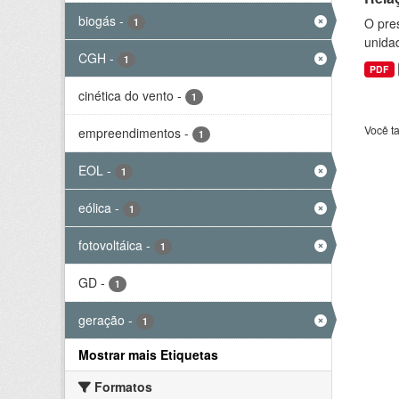
biogás
-
O pre
1
unida
CGH
-
1
PDF
cinética do vento
-
1
Você t
empreendimentos
-
1
EOL
-
1
eólica
-
1
fotovoltáica
-
1
GD
-
1
geração
-
1
Mostrar mais Etiquetas
Formatos