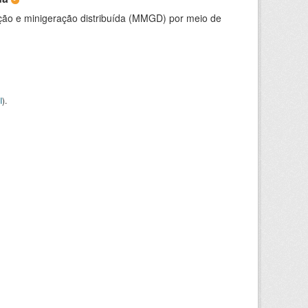
ção e minigeração distribuída (MMGD) por meio de
I
).