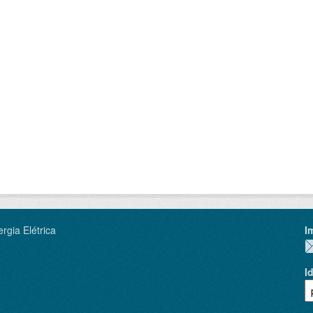
rgia Elétrica
I
I