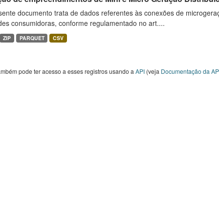
sente documento trata de dados referentes às conexões de microgera
des consumidoras, conforme regulamentado no art....
ZIP
PARQUET
CSV
ambém pode ter acesso a esses registros usando a
API
(veja
Documentação da AP