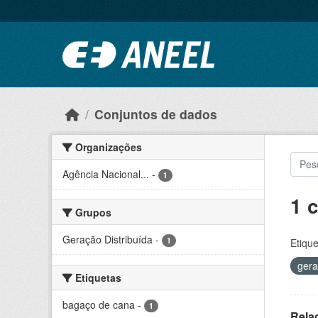
Ir para o conteúdo principal
Conjuntos de dados
Organizações
Agência Nacional...
-
1
1 
Grupos
Geração Distribuída
-
1
Etique
ger
Etiquetas
bagaço de cana
-
1
Rela