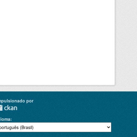
mpulsionado por
dioma