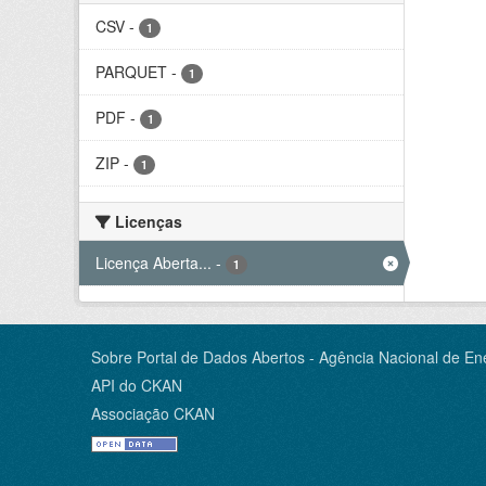
CSV
-
1
PARQUET
-
1
PDF
-
1
ZIP
-
1
Licenças
Licença Aberta...
-
1
Sobre Portal de Dados Abertos - Agência Nacional de Ene
API do CKAN
Associação CKAN