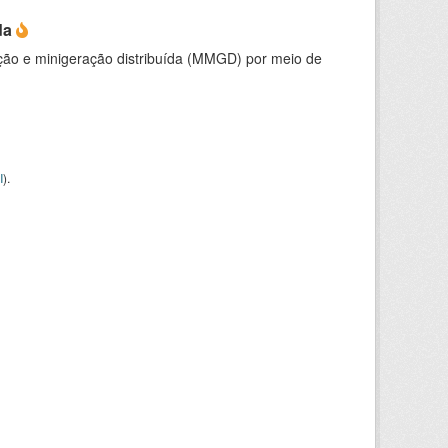
da
ção e minigeração distribuída (MMGD) por meio de
I
).