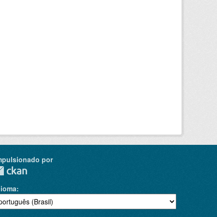
mpulsionado por
dioma