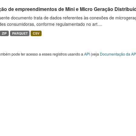
ção de empreendimentos de Mini e Micro Geração Distribuí
sente documento trata de dados referentes às conexões de microgera
des consumidoras, conforme regulamentado no art....
ZIP
PARQUET
CSV
ambém pode ter acesso a esses registros usando a
API
(veja
Documentação da AP