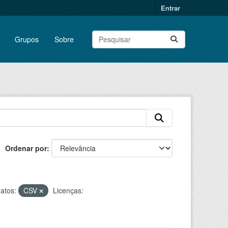
Entrar
Grupos
Sobre
Ordenar por
atos:
CSV
Licenças: