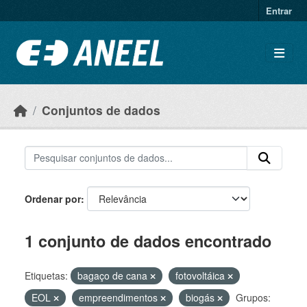
Ir para o conteúdo principal
Entrar
Conjuntos de dados
Ordenar por
1 conjunto de dados encontrado
Etiquetas:
bagaço de cana
fotovoltáica
EOL
empreendimentos
biogás
Grupos: