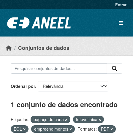
Ir para o conteúdo principal
Entrar
Conjuntos de dados
Ordenar por
1 conjunto de dados encontrado
Etiquetas:
bagaço de cana
fotovoltáica
EOL
empreendimentos
Formatos:
PDF