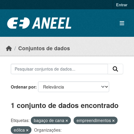
Ir para o conteúdo principal
Entrar
Conjuntos de dados
Ordenar por
1 conjunto de dados encontrado
Etiquetas:
bagaço de cana
empreendimentos
eólica
Organizações: