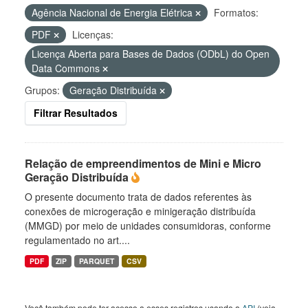
Agência Nacional de Energia Elétrica
Formatos:
PDF
Licenças:
Licença Aberta para Bases de Dados (ODbL) do Open
Data Commons
Grupos:
Geração Distribuída
Filtrar Resultados
Relação de empreendimentos de Mini e Micro
Geração Distribuída
O presente documento trata de dados referentes às
conexões de microgeração e minigeração distribuída
(MMGD) por meio de unidades consumidoras, conforme
regulamentado no art....
PDF
ZIP
PARQUET
CSV
Você também pode ter acesso a esses registros usando a
API
(veja