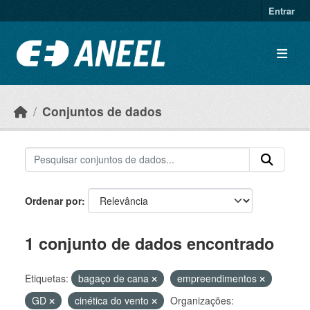
Ir para o conteúdo principal
Entrar
Conjuntos de dados
Ordenar por
1 conjunto de dados encontrado
Etiquetas:
bagaço de cana
empreendimentos
GD
cinética do vento
Organizações: