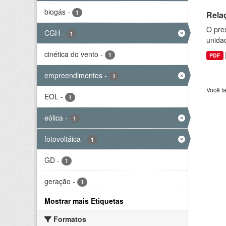
biogás
-
1
Rela
O pre
CGH
-
1
unida
cinética do vento
-
1
PDF
empreendimentos
-
1
Você t
EOL
-
1
eólica
-
1
fotovoltáica
-
1
GD
-
1
geração
-
1
Mostrar mais Etiquetas
Formatos