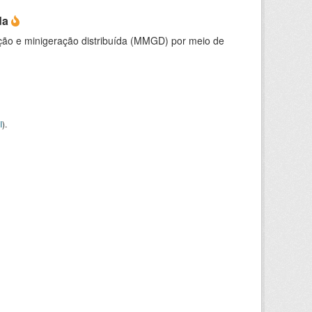
da
ção e minigeração distribuída (MMGD) por meio de
I
).