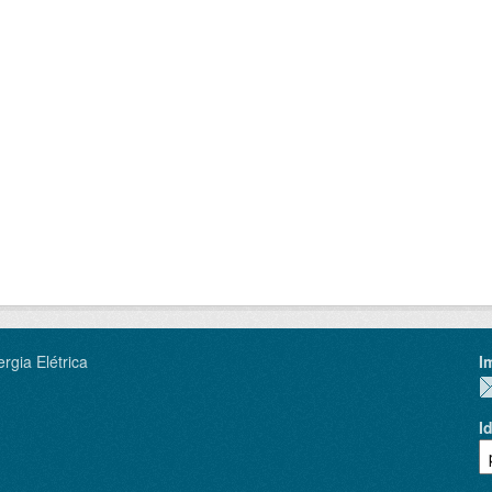
rgia Elétrica
I
I