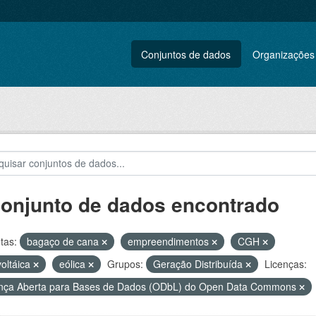
Conjuntos de dados
Organizações
conjunto de dados encontrado
tas:
bagaço de cana
empreendimentos
CGH
voltáica
eólica
Grupos:
Geração Distribuída
Licenças:
nça Aberta para Bases de Dados (ODbL) do Open Data Commons