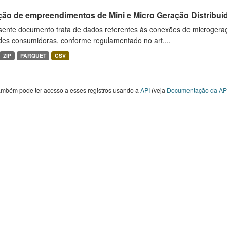
ção de empreendimentos de Mini e Micro Geração Distribuí
sente documento trata de dados referentes às conexões de microgera
des consumidoras, conforme regulamentado no art....
ZIP
PARQUET
CSV
ambém pode ter acesso a esses registros usando a
API
(veja
Documentação da AP