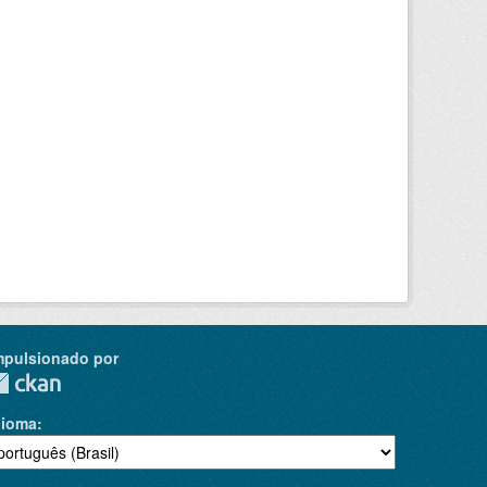
mpulsionado por
dioma