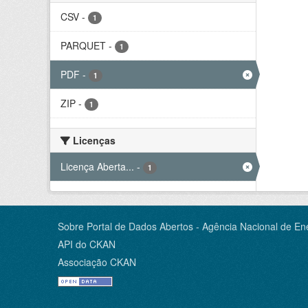
CSV
-
1
PARQUET
-
1
PDF
-
1
ZIP
-
1
Licenças
Licença Aberta...
-
1
Sobre Portal de Dados Abertos - Agência Nacional de Ene
API do CKAN
Associação CKAN