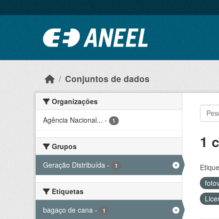
Ir para o conteúdo principal
Conjuntos de dados
Organizações
Agência Nacional...
-
1
1 
Grupos
Geração Distribuída
-
1
Etique
foto
Etiquetas
Lice
bagaço de cana
-
1