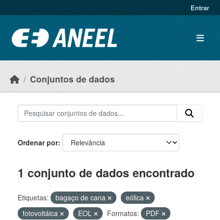
Ir para o conteúdo principal
Entrar
Conjuntos de dados
Ordenar por
1 conjunto de dados encontrado
Etiquetas:
bagaço de cana
eólica
fotovoltáica
EOL
Formatos:
PDF