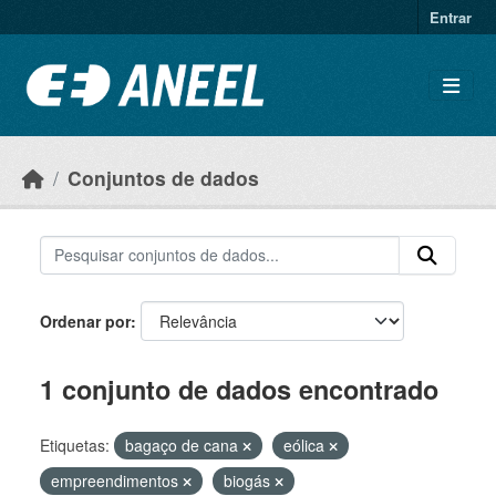
Ir para o conteúdo principal
Entrar
Conjuntos de dados
Ordenar por
1 conjunto de dados encontrado
Etiquetas:
bagaço de cana
eólica
empreendimentos
biogás