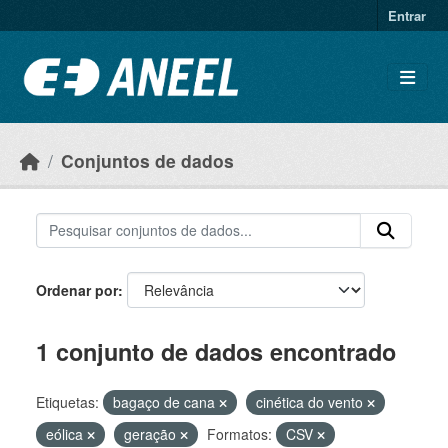
Ir para o conteúdo principal
Entrar
Conjuntos de dados
Ordenar por
1 conjunto de dados encontrado
Etiquetas:
bagaço de cana
cinética do vento
eólica
geração
Formatos:
CSV