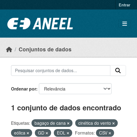
Ir para o conteúdo principal
Entrar
Conjuntos de dados
Ordenar por
1 conjunto de dados encontrado
Etiquetas:
bagaço de cana
cinética do vento
eólica
GD
EOL
Formatos:
CSV