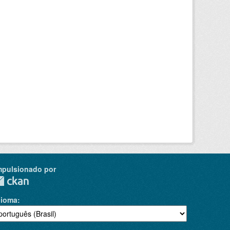
mpulsionado por
dioma