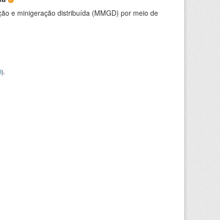
ção e minigeração distribuída (MMGD) por meio de
I
).