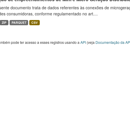
sente documento trata de dados referentes às conexões de microgera
des consumidoras, conforme regulamentado no art....
ZIP
PARQUET
CSV
ambém pode ter acesso a esses registros usando a
API
(veja
Documentação da AP