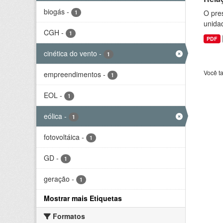
biogás
-
O pre
1
unida
CGH
-
1
PDF
cinética do vento
-
1
Você t
empreendimentos
-
1
EOL
-
1
eólica
-
1
fotovoltáica
-
1
GD
-
1
geração
-
1
Mostrar mais Etiquetas
Formatos