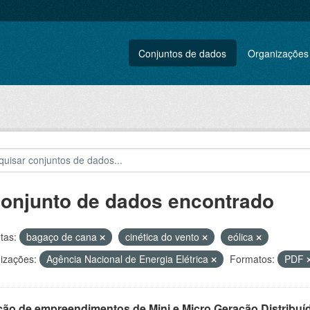
Conjuntos de dados
Organizações
conjunto de dados encontrado
tas:
bagaço de cana
cinética do vento
eólica
izações:
Agência Nacional de Energia Elétrica
Formatos:
PDF
ção de empreendimentos de Mini e Micro Geração Distribuí