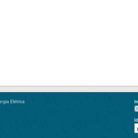
rgia Elétrica
I
I