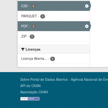
CSV
-
1
PARQUET
-
1
PDF
-
1
ZIP
-
1
Licenças
Licença Aberta...
-
1
Sobre Portal de Dados Abertos - Agência Nacional de Ene
API do CKAN
Associação CKAN