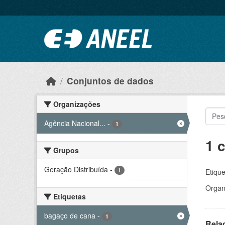
Ir para o conteúdo principal
Conjuntos de dados
Organizações
Agência Nacional...
-
1
1 
Grupos
Geração Distribuída
-
1
Etique
Organ
Etiquetas
bagaço de cana
-
1
Rela