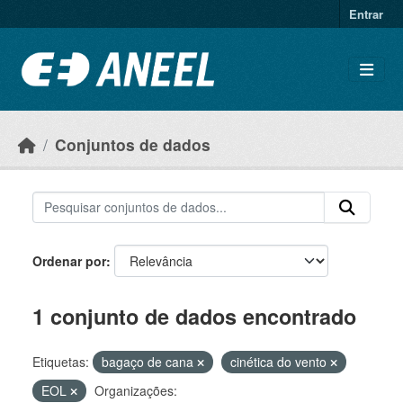
Ir para o conteúdo principal
Entrar
Conjuntos de dados
Ordenar por
1 conjunto de dados encontrado
Etiquetas:
bagaço de cana
cinética do vento
EOL
Organizações: