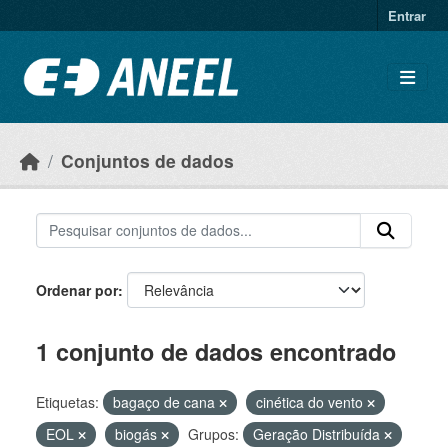
Ir para o conteúdo principal
Entrar
Conjuntos de dados
Ordenar por
1 conjunto de dados encontrado
Etiquetas:
bagaço de cana
cinética do vento
EOL
biogás
Grupos:
Geração Distribuída