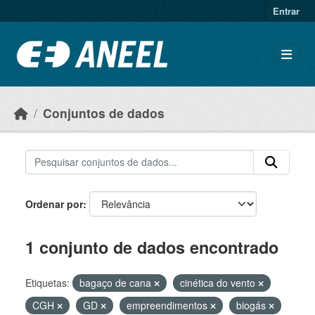
Ir para o conteúdo principal
Entrar
Conjuntos de dados
Ordenar por
1 conjunto de dados encontrado
Etiquetas:
bagaço de cana
cinética do vento
CGH
GD
empreendimentos
biogás