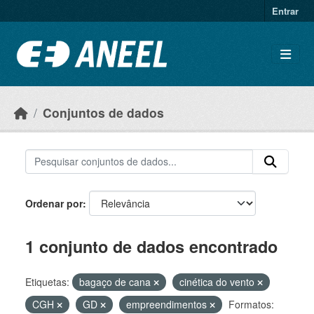
Ir para o conteúdo principal
Entrar
Conjuntos de dados
Ordenar por
1 conjunto de dados encontrado
Etiquetas:
bagaço de cana
cinética do vento
CGH
GD
empreendimentos
Formatos: