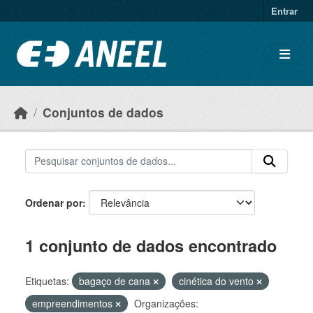
Ir para o conteúdo principal
Entrar
Conjuntos de dados
Ordenar por
1 conjunto de dados encontrado
Etiquetas:
bagaço de cana
cinética do vento
empreendimentos
Organizações: