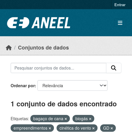
Ir para o conteúdo principal
Entrar
Conjuntos de dados
Ordenar por
1 conjunto de dados encontrado
Etiquetas:
bagaço de cana
biogás
empreendimentos
cinética do vento
GD